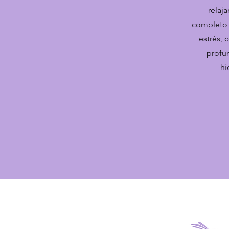
relaj
completo p
estrés, 
profun
hi