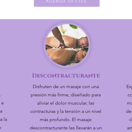
Agenda tu cita
Descontracturante
Disfruten de un masaje con una
Ex
.
presión más firme, diseñado para
c
 a
aliviar el dolor muscular, las
ma
 a
contracturas y la tensión a un nivel
de
a la
más profundo. El masaje
c
e
descontracturante les llevarán a un
ar