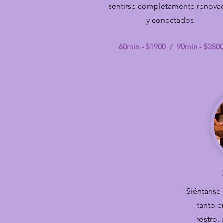
sentirse completamente renova
y conectados.
60min - $1900 / 90min - $28
0
Siéntanse 
tanto e
rostro,