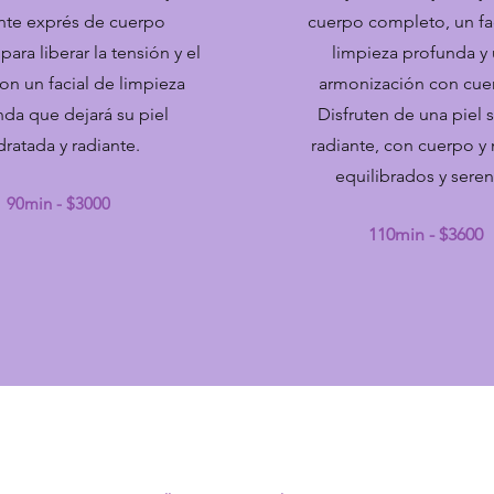
ante exprés de cuerpo
cuerpo completo, un fa
ara liberar la tensión y el
limpieza profunda y
con un facial de limpieza
armonización con cue
da que dejará su piel
Disfruten de una piel 
dratada y radiante.
radiante, con cuerpo y
equilibrados y seren
90min - $3000
110min - $3600